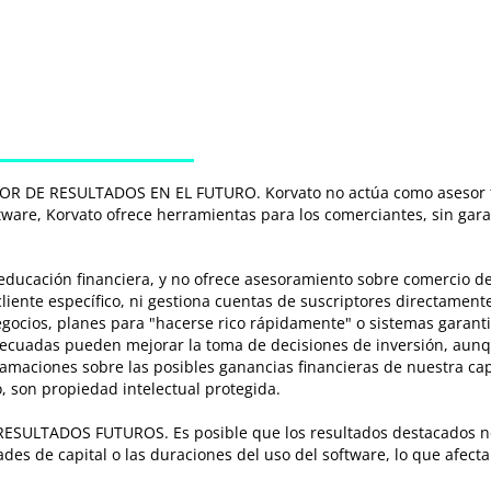
DE RESULTADOS EN EL FUTURO. Korvato no actúa como asesor fina
ware, Korvato ofrece herramientas para los comerciantes, sin garan
educación financiera, y no ofrece asesoramiento sobre comercio d
cliente específico, ni gestiona cuentas de suscriptores directamen
ocios, planes para "hacerse rico rápidamente" o sistemas garant
decuadas pueden mejorar la toma de decisiones de inversión, aun
lamaciones sobre las posibles ganancias financieras de nuestra cap
, son propiedad intelectual protegida.
LTADOS FUTUROS. Es posible que los resultados destacados no 
ades de capital o las duraciones del uso del software, lo que afecta