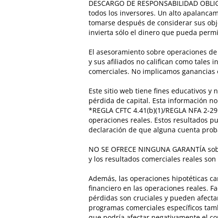
DESCARGO DE RESPONSABILIDAD OBLIGATO
todos los inversores. Un alto apalanca
tomarse después de considerar sus objeti
invierta sólo el dinero que pueda per
El asesoramiento sobre operaciones de 
y sus afiliados no califican como tale
comerciales. No implicamos ganancias 
Este sitio web tiene fines educativos y 
pérdida de capital. Esta información no
*REGLA CFTC 4.41(b)(1)/REGLA NFA 2-29 
operaciones reales. Estos resultados 
declaración de que alguna cuenta proba
NO SE OFRECE NINGUNA GARANTÍA sobre lo
y los resultados comerciales reales son
Además, las operaciones hipotéticas ca
financiero en las operaciones reales. F
pérdidas son cruciales y pueden afecta
programas comerciales específicos ta
que podría afectar negativamente el co