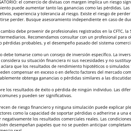
RIO: el comercio de divisas con margen implica un riesgo signi
miento puede aumentar tanto las ganancias como las pérdidas. Las
vos, experiencia y tolerancia al riesgo. Existe el riesgo de perder l
mitirse perder. Busque asesoramiento independiente en caso de du
cambio debe provenir de profesionales registrados en la CFTC, la S
s intermediarios. Recomendamos consultar con un profesional para o
o pérdidas probables, y el desempeño pasado del sistema comercia
no debe tomarse como un consejo de inversión específico. La inversi
 considera su situación financiera ni sus necesidades y no sustitu
aclara que los resultados de rendimiento hipotéticos o simulados 
pueden compensar en exceso o en defecto factores del mercado com
blemente obtenga ganancias o pérdidas similares a las discutidas
s resultados de éxito o pérdida de ningún individuo. Las diferen
 comunes y pueden ser significativas.
recen de riesgo financiero y ninguna simulación puede explicar pl
actores como la capacidad de soportar pérdidas o adherirse a una e
r negativamente los resultados comerciales reales. Las condicion
mbién desempeñan papeles que no se pueden anticipar completame
mercio real.