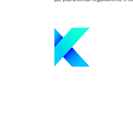
Mejore su enfoque de inversión con
la inversión algorítmica
SÍGANOS